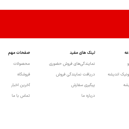
عه
لینک های مفید
صفحات مهم
و
نمايندگي‌هاي فروش حضوري
محصولات
ونيك انديشه
دريافت نمايندگي فروش
فروشگاه
يشه
پیگیری سفارش
آخرین اخبار
درباره ما
تماس با ما