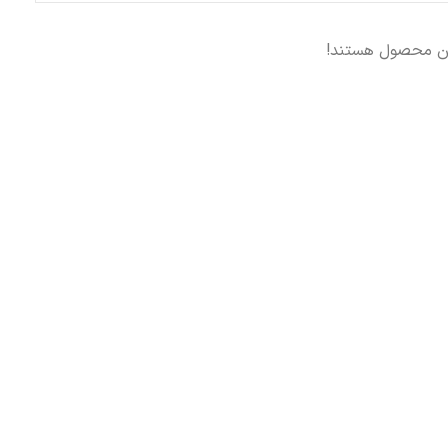
ین محصول هستند!
بند ايمني
كمربند ايمني انواع
كمربند ايمنی