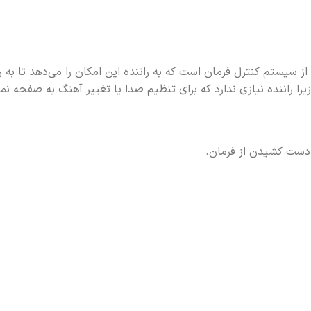
محصولات سايپا
محصولات كرمان
محصولات زامياد
مح
موتور
موت
پرايد
نيسان
J4
كاپ
پرايد وانت
نيسان اكستند
S3
كوييك
151 آپشنال
X5
سیستم کنترل فرمان است که به راننده این امکان را می‌دهد تا به ر
اطلس
151
T8
را راننده نیازی ندارد که برای تنظیم صدا یا تغییر آهنگ به صفحه نم
سهند
Eagle
ساينا
SR3
تيبا
شاهين
 دست کشیدن از فرمان.