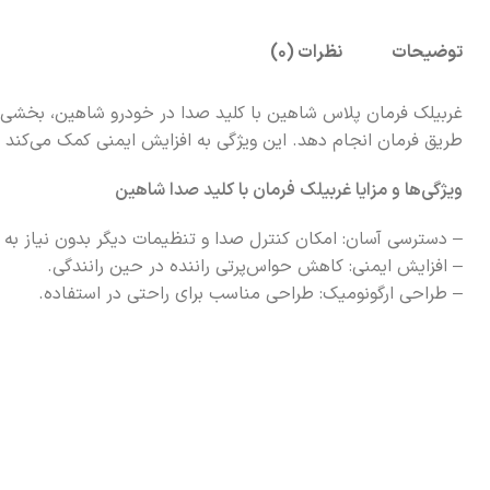
محصولات ايران
خودرو
توضیحات
نظرات (0)
پژو 206 هاچ‌بک
پژو 206 SD
پژو 207
غربیلک فرمان پلاس شاهین با کلید صدا در خودرو شاهین، بخشی از 
پژو 405
طریق فرمان انجام دهد. این ویژگی به افزایش ایمنی کمک می‌کند زی
پژو پارس
ویژگی‌ها و مزایا غربيلك فرمان با كليد صدا شاهین
سمند
دنا
– دسترسی آسان: امکان کنترل صدا و تنظیمات دیگر بدون نیاز به
رانا
– افزایش ایمنی: کاهش حواس‌پرتی راننده در حین رانندگی.
سورن
– طراحی ارگونومیک: طراحی مناسب برای راحتی در استفاده.