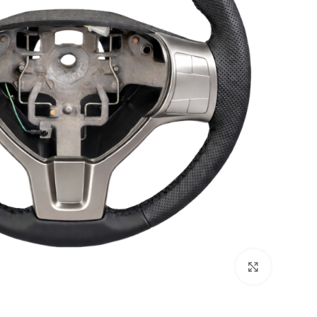
بزرگنمایی تصویر
كمربند ايمني