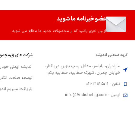
عضو خبرنامه ما شوید
اولین نفری باشید که از محصولات جدید ما مطلع می شوید.
گروه صنعتي انديشه
شركت‌هاي زيرمجمو
مازندران، بابلسر، مقابل پمپ بنزين درياكنار،
انديشه ايمني خودر
خيابان چمران، شهرك صفاييه، صفاييه يكم
توسعه صنعت الكتر
تلفن : 31525011-011
بازيافت منيزيم اند
ايميل : info@Andishehig.com