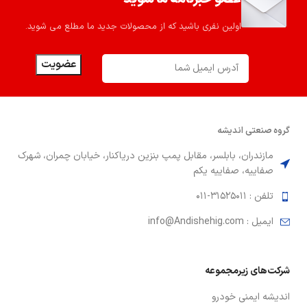
اولین نفری باشید که از محصولات جدید ما مطلع می شوید.
گروه صنعتي انديشه
مازندران، بابلسر، مقابل پمپ بنزين درياكنار، خيابان چمران، شهرك
صفاييه، صفاييه يكم
تلفن : 31525011-011
ايميل : info@Andishehig.com
شركت‌هاي زيرمجموعه
انديشه ايمني خودرو