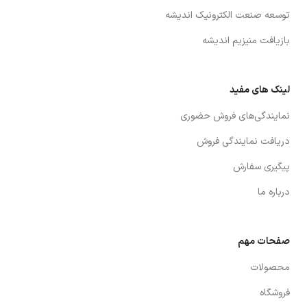
توسعه صنعت الكترونيك انديشه
بازيافت منيزيم انديشه
لینک های مفید
نمايندگي‌هاي فروش حضوري
دريافت نمايندگي فروش
پیگیری سفارش
درباره ما
صفحات مهم
محصولات
فروشگاه