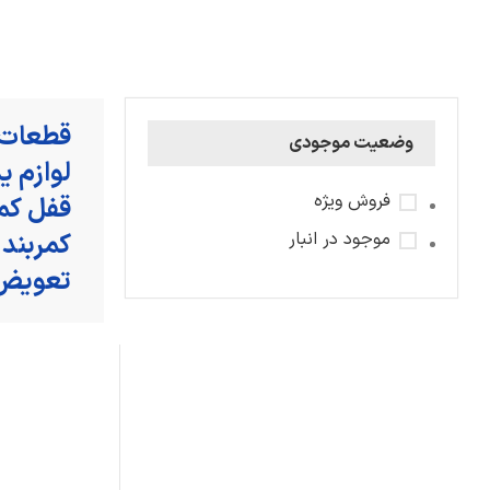
قطعات 
وضعیت موجودی
لوازم ی
فروش ویژه
قفل کمر
موجود در انبار
کمربند
تعویض 
كمربند ايمني