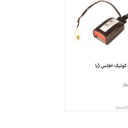
محصولات سايپا
محصولات كرمان
محصولات زامياد
مح
موتور
موت
پرايد
نيسان
J4
كاپ
پرايد وانت
نيسان اكستند
S3
كوييك
151 آپشنال
X5
اطلس
151
T8
سهند
Eagle
ساينا
SR3
تيبا
شاهين
کوئیک-اطلس (با
ار
150021