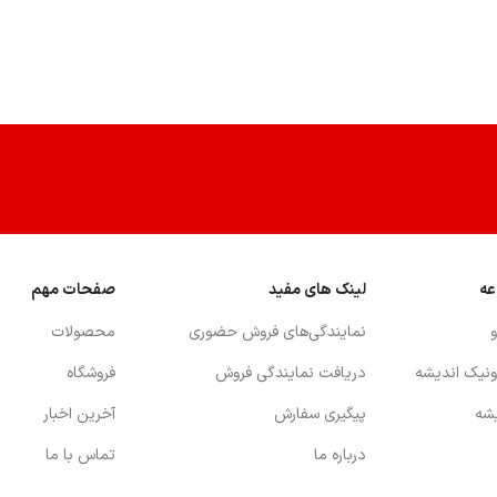
عه
لینک های مفید
صفحات مهم
و
نمايندگي‌هاي فروش حضوري
محصولات
ونيك انديشه
دريافت نمايندگي فروش
فروشگاه
يشه
پیگیری سفارش
آخرین اخبار
درباره ما
تماس با ما