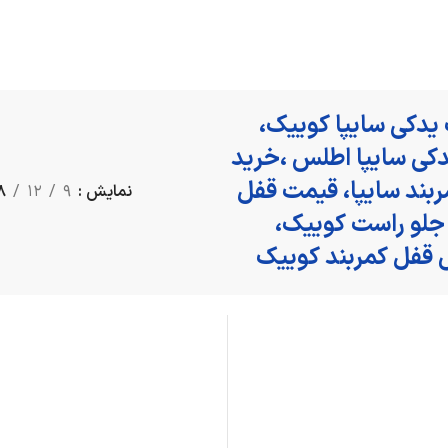
یدکی سایپا کوییک،
دکی سایپا اطلس ،خرید
بند سایپا، قیمت قفل
نمایش
9
12
8
 جلو راست کوییک،
قفل کمربند کوییک
كمربند ايمني
كمربند ايمني
كمربند ايمني
كمر