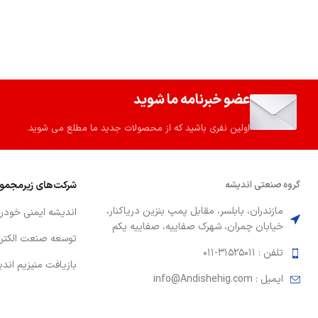
عضو خبرنامه ما شوید
اولین نفری باشید که از محصولات جدید ما مطلع می شوید.
گروه صنعتي انديشه
شركت‌هاي زيرمجمو
مازندران، بابلسر، مقابل پمپ بنزين درياكنار،
انديشه ايمني خودر
خيابان چمران، شهرك صفاييه، صفاييه يكم
توسعه صنعت الكتر
تلفن : 31525011-011
بازيافت منيزيم اند
ايميل : info@Andishehig.com