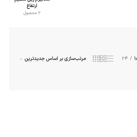
ارتفاع
2 محصول
24
1
بند ايمني
كمربند ايمني انواع
كمربند ايمنی