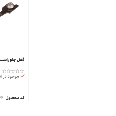
محصولات ايران
خودرو
پژو 206 هاچ‌بک
پژو 206 SD
پژو 207
پژو 405
پژو پارس
سمند
دنا
رانا
قفل جلو راست 
میکروسوئیچ) SBR
سورن
موجود در انب
اطلاعات بیشتر
کد محصول:
64