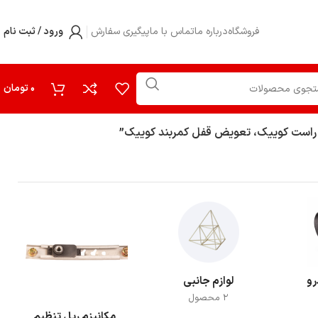
فروشگاه
درباره ما
تماس با ما
پیگیری سفارش
ورود / ثبت نام
0
تومان
و راست کوییک، تعویض قفل کمربند کوییک”
رو
لوازم جانبی
2 محصول
مکانیزم ریل تنظیم